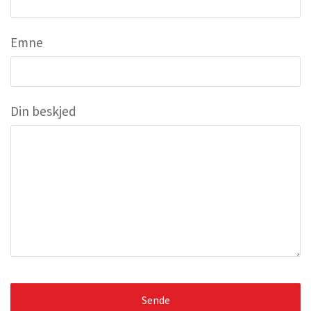
Emne
Din beskjed