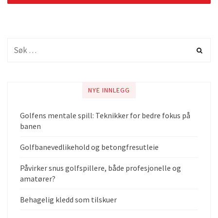
NYE INNLEGG
Golfens mentale spill: Teknikker for bedre fokus på
banen
Golfbanevedlikehold og betongfresutleie
Påvirker snus golfspillere, både profesjonelle og
amatører?
Behagelig kledd som tilskuer