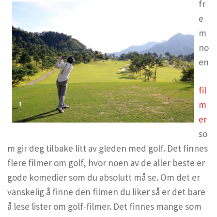
fr
e
m
no
en
fil
m
er
so
m gir deg tilbake litt av gleden med golf. Det finnes
flere filmer om golf, hvor noen av de aller beste er
gode komedier som du absolutt må se. Om det er
vanskelig å finne den filmen du liker så er det bare
å lese lister om golf-filmer. Det finnes mange som